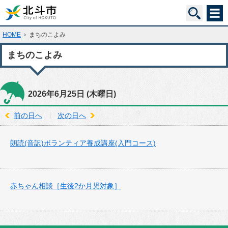
HOME
›
まちのこよみ
まちのこよみ
2026年6月25日
(木
曜日
)
前の日へ
次の日へ
朗読(音訳)ボランティア養成講座(入門コース)
赤ちゃん相談［生後2か月児対象］