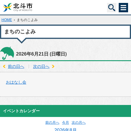
HOME
›
まちのこよみ
まちのこよみ
2026年6月21日
(日
曜日
)
前の日へ
次の日へ
おはなし会
イベントカレンダー
前の月へ
今月
次の月へ
2026年8月