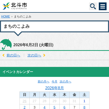
HOME
›
まちのこよみ
まちのこよみ
2026年6月2日
(火
曜日
)
前の日へ
次の日へ
イベントカレンダー
前の月へ
今月
次の月へ
2026年8月
日
月
火
水
木
金
土
26
27
28
29
30
31
1
2
3
4
5
6
7
8