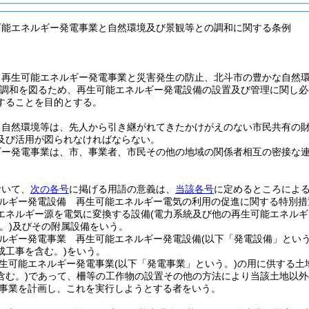
可能エネルギー発電事業と自然環境及び景観等との調和に関する条例
、再生可能エネルギー発電事業と災害発生の防止、北斗市の豊かな自然
調和を図るため、再生可能エネルギー発電設備の設置及び管理に関し必
することを目的とする。
る自然環境等は、先人から引き継がれてきたかけがえのない市民共有の
及び活用が図られなければならない。
ギー発電事業は、市、事業者、市民その他の地域の関係者相互の密接な
おいて、
次の各号
に掲げる用語の意義は、
当該各号
に定めるところによ
ルギー発電設備 再生可能エネルギー電気の利用の促進に関する特別措
エネルギー源を電気に変換する設備
(電力系統及び他の再生可能エネル
。)
及びその附属設備をいう。
ルギー発電事業 再生可能エネルギー発電設備
(以下「発電設備」という
成工事を含む。)
をいう。
生可能エネルギー発電事業
(以下「発電事業」という。)
の用に供する土
含む。)
であって、柵等の工作物の設置その他の方法により当該土地以外
事業を計画し、これを実行しようとする者をいう。