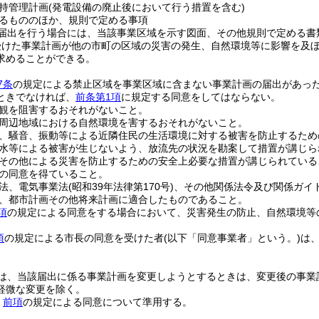
持管理計画
(発電設備の廃止後において行う措置を含む)
るもののほか、規則で定める事項
届出を行う場合には、当該事業区域を示す図面、その他規則で定める書
受けた事業計画が他の市町の区域の災害の発生、自然環境等に影響を及
求めることができる。
7条
の規定による禁止区域を事業区域に含まない事業計画の届出があっ
ときでなければ、
前条第1項
に規定する同意をしてはならない。
観を阻害するおそれがないこと。
周辺地域における自然環境を害するおそれがないこと。
、騒音、振動等による近隣住民の生活環境に対する被害を防止するため
水等による被害が生じないよう、放流先の状況を勘案して措置が講じら
その他による災害を防止するための安全上必要な措置が講じられている
の同意を得ていること。
法、電気事業法
(昭和39年法律第170号)
、その他関係法令及び関係ガイ
、都市計画その他将来計画に適合したものであること。
項
の規定による同意をする場合において、災害発生の防止、自然環境等
項
の規定による市長の同意を受けた者
(以下「同意事業者」という。)
は
。
は、当該届出に係る事業計画を変更しようとするときは、変更後の事業
軽微な変更を除く。
、
前項
の規定による同意について準用する。