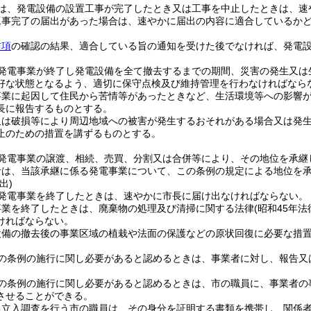
は、発電設備の設置工事が完了したとき又は工事を中止したときは、速
工事完了の届出があった場合は、速やかに届出の内容に適合しているか
前項
の確認の結果、適合している旨の通知を受けた後でなければ、発電
発電事業が終了し発電設備を全て撤去するまでの期間、災害の発生又は
好な状態となるよう、適切に保守点検及び維持管理を行わなければなら
事業に起因して住民から苦情等があったときなど、生活環境等への影響
長に報告するものとする。
又は破損等により周辺地域への被害が発生するおそれがある場合又は発
止のための措置を講ずるものとする。
発電事業の譲渡、相続、売買、分割又は合併等により、その地位を承継
者は、当該承継に係る発電事業について、この条例の規定による地位を
出)
発電事業を終了したときは、速やかに市長に届け出なければならない。
事業を終了したときは、廃棄物の処理及び清掃に関する法律
(昭和45年法
ければならない。
設備の撤去後の事業区域の植栽や法面の保護などの原状回復に必要な措
の条例の施行に関し必要があると認めるときは、事業者に対し、報告又
の条例の施行に関し必要があると認めるときは、市の職員に、事業者の
させることができる。
る立入調査を行う市の職員は、その身分を証明する書類を携帯し、関係