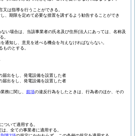
言又は指導を行うことができる。
対し、期限を定めて必要な措置を講ずるよう勧告することができ
わない場合は、当該事業者の氏名及び住所
(法人にあっては、名称及
る。
由を通知し、意見を述べる機会を与えなければならない。
るものとする。
。
。
の届出をし、発電設備を設置した者
の届出をし、発電設備を設置した者
の業務に関し、
前項
の違反行為をしたときは、行為者のほか、その
について適用する。
定は、全ての事業者に適用する。
附則第2項
の規定にかかわらず、この条例の規定を適用する。