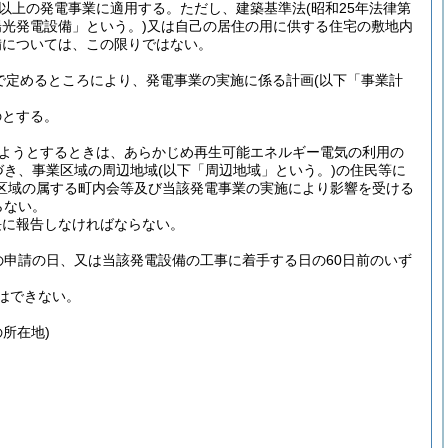
ト以上の発電事業に適用する。
ただし、建築基準法
(昭和25年法律第
陽光発電設備」という。)
又は自己の居住の用に供する住宅の敷地内
備については、この限りではない。
で定めるところにより、発電事業の実施に係る計画
(以下「事業計
のとする。
ようとするときは、あらかじめ再生可能エネルギー電気の利用の
づき、事業区域の周辺地域
(以下「周辺地域」という。)
の住民等に
区域の属する町内会等及び当該発電事業の実施により影響を受ける
らない。
長に報告しなければならない。
申請の日、又は当該発電設備の工事に着手する日の60日前のいず
はできない。
所在地)