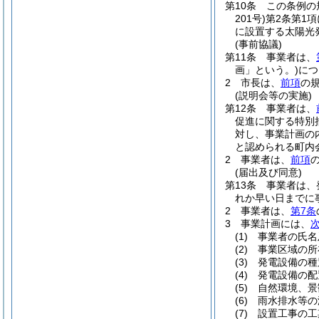
第10条
この条例の
201号)
第2条第1
に設置する太陽光
(事前協議)
第11条
事業者は、
画」という。)
につ
2
市長は、
前項
の
(説明会等の実施)
第12条
事業者は、
促進に関する特別
対し、事業計画の
と認められる町内
2
事業者は、
前項
(届出及び同意)
第13条
事業者は、
れか早い日までに
2
事業者は、
第7条
3
事業計画には、
(1)
事業者の氏名
(2)
事業区域の所
(3)
発電設備の種
(4)
発電設備の配
(5)
自然環境、景
(6)
雨水排水等の
(7)
設置工事の工