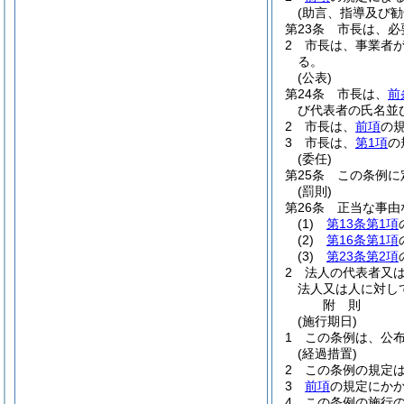
(助言、指導及び勧
第23条
市長は、必
2
市長は、事業者
る。
(公表)
第24条
市長は、
前
び代表者の氏名並
2
市長は、
前項
の
3
市長は、
第1項
の
(委任)
第25条
この条例に
(罰則)
第26条
正当な事由
(1)
第13条第1項
(2)
第16条第1項
(3)
第23条第2項
2
法人の代表者又
法人又は人に対し
附
則
(施行期日)
1
この条例は、公
(経過措置)
2
この条例の規定
3
前項
の規定にか
4
この条例の施行