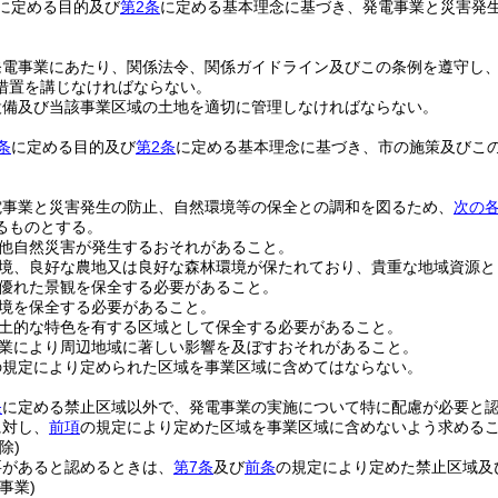
に定める目的及び
第2条
に定める基本理念に基づき、発電事業と災害発
発電事業にあたり、関係法令、関係ガイドライン及びこの条例を遵守し
措置を講じなければならない。
設備及び当該事業区域の土地を適切に管理しなければならない。
条
に定める目的及び
第2条
に定める基本理念に基づき、市の施策及びこ
電事業と災害発生の防止、自然環境等の保全との調和を図るため、
次の
るものとする。
他自然災害が発生するおそれがあること。
境、良好な農地又は良好な森林環境が保たれており、貴重な地域資源と
優れた景観を保全する必要があること。
境を保全する必要があること。
土的な特色を有する区域として保全する必要があること。
業により周辺地域に著しい影響を及ぼすおそれがあること。
の規定により定められた区域を事業区域に含めてはならない。
条
に定める禁止区域以外で、発電事業の実施について特に配慮が必要と
に対し、
前項
の規定により定めた区域を事業区域に含めないよう求める
除)
要があると認めるときは、
第7条
及び
前条
の規定により定めた禁止区域及
事業)