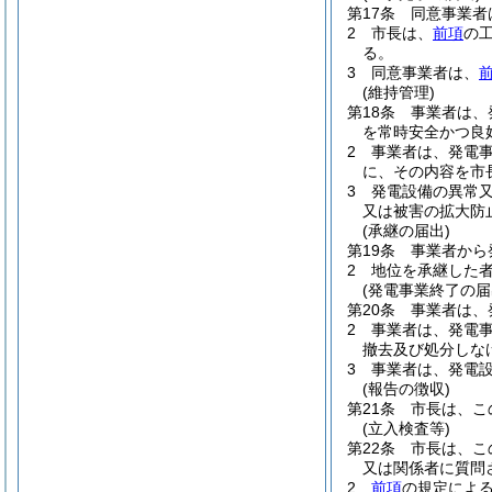
第17条
同意事業者
2
市長は、
前項
の
る。
3
同意事業者は、
(維持管理)
第18条
事業者は、
を常時安全かつ良
2
事業者は、発電
に、その内容を市
3
発電設備の異常
又は被害の拡大防
(承継の届出)
第19条
事業者から
2
地位を承継した
(発電事業終了の届
第20条
事業者は、
2
事業者は、発電
撤去及び処分しな
3
事業者は、発電
(報告の徴収)
第21条
市長は、こ
(立入検査等)
第22条
市長は、こ
又は関係者に質問
2
前項
の規定によ