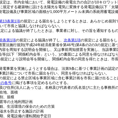
規定は、市内全域において、発電設備の発電出力の合計が10キロワッ
項に規定する建築物に設ける太陽光を電気に変換する発電設備
(以下「太
発電設備及び事業区域の面積が1,000平方メートル未満の系統用蓄電設
第13条第1項
の規定による届出をしようとするときは、あらかじめ規則
いて市長と協議しなければならない。
規定による協議が終了したときは、事業者に対し、その旨を通知するも
前条第1項
の規定による協議が終了し、
次条第1項
の規定による届出をし
措置法施行規則
(平成24年経済産業省令第46号)
第4条の2の3の規定に基
内容を周知する説明会を開催し、又は事前周知措置を実施し、当該事業
会等
(以下「関係町内会等」という。)
の書面による同意を得なければな
の規定により説明会等を開催し、関係町内会等の同意を得たときは、市
発電事業を実施しようとする場合は、法第9条に基づく事業計画の認定の
事業計画について市長に届出を行い、同意を得なければならない。
の規定による禁止区域を事業区域に含む事業計画を市長に届け出ること
次の各号
に掲げる事項を定めるものとする。
及び住所
(法人にあっては、名称及び代表者の氏名並びに主たる事務所の
在地、面積
別、規模
置等の土地利用計画
観、生活環境の保全のための方策
溢水を防止する施設の計画
期、発電設備の運転開始予定日