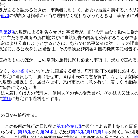
告)
要があると認めるときは、事業者に対して、必要な措置を講ずるよう助
が
前項
の助言又は指導に正当な理由なく従わなかったときは、事業者に
条第2項
の規定による勧告を受けた事業者が、正当な理由なく勧告に従
びに主たる事務所の所在地)
並びに当該勧告の内容を公表することができ
規定により公表しようとするときは、あらかじめ事業者に対し、その理
規定による公表をした場合は、その事実及び内容を国の機関等に報告す
定めるもののほか、この条例の施行に関し必要な事項は、規則で定める
なく、
次の各号
のいずれかに該当する者は、5万円以下の過料に処する
の規定に違反して、届出をせず、又は市長の同意を得ず、若しくは虚偽
の規定に違反して、届出をせず、又は市長の同意を得ず、若しくは虚偽
の勧告に従わない者
は法人若しくは人の代理人、使用人その他の従業員が、その法人又は人
て
前項
に規定する過料を科する。
布の日から施行する。
は、この条例の施行の日以後に
第13条第1項
の規定による届出をした事業
かわらず、
第18条
から
第24条
まで及び
第26条
(
第1項第1号
を除く。)
の規
の際、現に設置している発電設備の増設又は更新する事業についても、