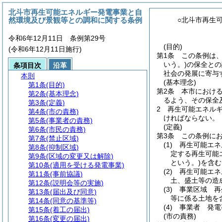
北斗市再生可能エネルギー発電事業と自
然環境及び景観等との調和に関する条例
○北斗市再生
令和6年12月11日 条例第29号
(目的)
(令和6年12月11日施行)
第1条
この条例は
いう。)
の保全との
条項目次
沿革
社会の発展に寄与
本則
(基本理念)
第1条
(目的)
第2条
本市におけ
第2条
(基本理念)
るよう、その保全
第3条
(定義)
2
再生可能エネル
第4条
(市の責務)
ければならない。
第5条
(事業者の責務)
(定義)
第6条
(市民の責務)
第3条
この条例に
第7条
(禁止区域)
(1)
再生可能エネ
第8条
(抑制区域)
定する再生可能
第9条
(区域の変更又は解除)
という。)
を含む
第10条
(適用を受ける発電事業)
(2)
再生可能エネ
第11条
(事前協議)
土、盛土等の造
第12条
(説明会等の実施)
(3)
事業区域 再
第13条
(届出及び同意)
等に係る土地を
第14条
(同意の基準等)
(4)
事業者 発電
第15条
(着工の届出)
(市の責務)
第16条
(変更の届出)