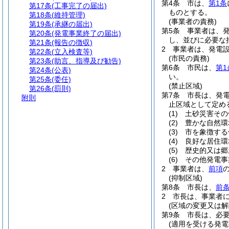
第4条
市は、
第1条
第17条
(工事完了の届出)
ものとする。
第18条
(維持管理)
(事業者の責務)
第19条
(承継の届出)
第5条
事業者は、
第20条
(発電事業終了の届出)
し、並びに必要な
第21条
(報告の徴収)
2
事業者は、発電
第22条
(立入検査等)
(市民の責務)
第23条
(助言、指導及び勧告)
第6条
市民は、
第1
第24条
(公表)
い。
第25条
(委任)
(禁止区域)
第26条
(罰則)
第7条
市長は、発
附則
止区域として定め
(1)
土砂災害その
(2)
豊かな自然環
(3)
市を象徴する
(4)
良好な居住環
(5)
歴史的又は郷
(6)
その他発電事
2
事業者は、
前項
(抑制区域)
第8条
市長は、
前
2
市長は、事業者
(区域の変更又は解
第9条
市長は、必
(適用を受ける発電