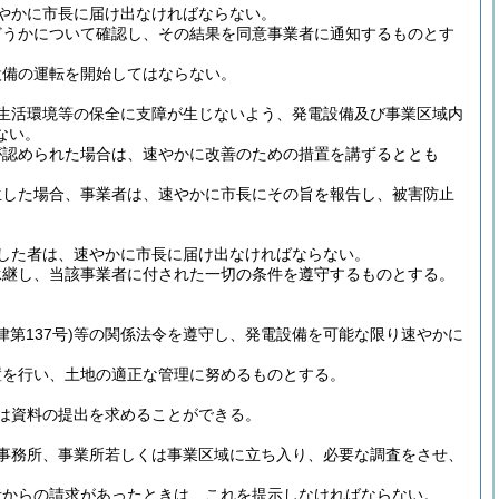
やかに市長に届け出なければならない。
どうかについて確認し、その結果を同意事業者に通知するものとす
設備の運転を開始してはならない。
生活環境等の保全に支障が生じないよう、発電設備及び事業区域内
ない。
が認められた場合は、速やかに改善のための措置を講ずるととも
生した場合、事業者は、速やかに市長にその旨を報告し、被害防止
した者は、速やかに市長に届け出なければならない。
承継し、当該事業者に付された一切の条件を遵守するものとする。
律第137号)
等の関係法令を遵守し、発電設備を可能な限り速やかに
置を行い、土地の適正な管理に努めるものとする。
は資料の提出を求めることができる。
事務所、事業所若しくは事業区域に立ち入り、必要な調査をさせ、
者からの請求があったときは、これを提示しなければならない。