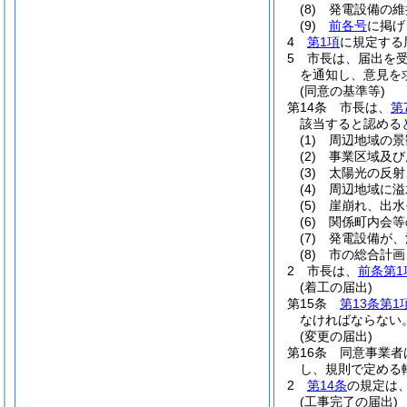
(8)
発電設備の維
(9)
前各号
に掲げ
4
第1項
に規定する
5
市長は、届出を
を通知し、意見を
(同意の基準等)
第14条
市長は、
第
該当すると認める
(1)
周辺地域の景
(2)
事業区域及び
(3)
太陽光の反射
(4)
周辺地域に溢
(5)
崖崩れ、出水
(6)
関係町内会等
(7)
発電設備が、
(8)
市の総合計画
2
市長は、
前条第1
(着工の届出)
第15条
第13条第1
なければならない
(変更の届出)
第16条
同意事業者
し、規則で定める
2
第14条
の規定は
(工事完了の届出)