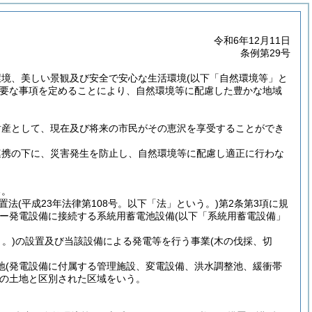
令和6年12月11日
条例第29号
環境、美しい景観及び安全で安心な生活環境
(以下「自然環境等」と
要な事項を定めることにより、自然環境等に配慮した豊かな地域
財産として、現在及び将来の市民がその恵沢を享受することができ
連携の下に、災害発生を防止し、自然環境等に配慮し適正に行わな
る。
置法
(平成23年法律第108号。以下「法」という。)
第2条第3項に規
ギー発電設備に接続する系統用蓄電池設備
(以下「系統用蓄電設備」
。)
の設置及び当該設備による発電等を行う事業
(木の伐採、切
地
(発電設備に付属する管理施設、変電設備、洪水調整池、緩衝帯
の土地と区別された区域をいう。